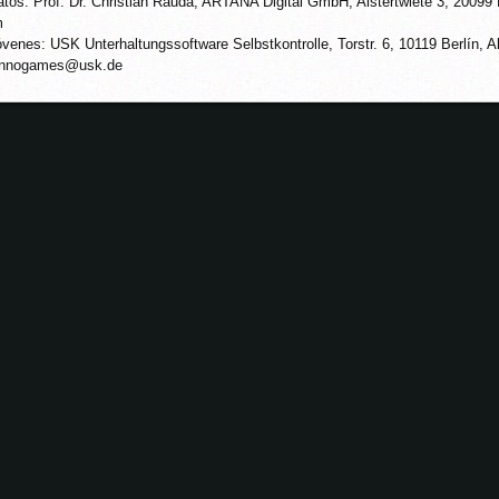
Datos: Prof. Dr. Christian Rauda, ARTANA Digital GmbH, Alstertwiete 3, 2009
m
óvenes: USK Unterhaltungssoftware Selbstkontrolle, Torstr. 6, 10119 Berlín, A
r-innogames@usk.de