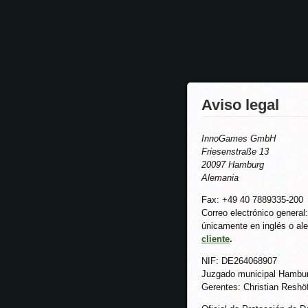
Aviso legal
InnoGames GmbH
Friesenstraße 13
20097 Hamburg
Alemania
Fax: +49 40 7889335-200
Correo electrónico genera
únicamente en inglés o a
cliente
.
NIF: DE264068907
Juzgado municipal Hambu
Gerentes: Christian Reshöf