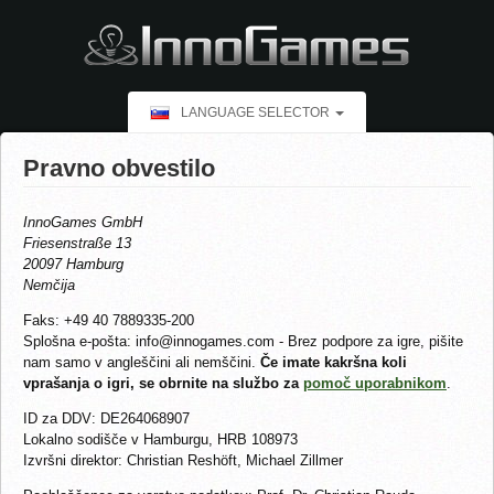
LANGUAGE SELECTOR
Pravno obvestilo
InnoGames GmbH
Friesenstraße 13
20097 Hamburg
Nemčija
Faks: +49 40 7889335-200
Splošna e-pošta: info@innogames.com - Brez podpore za igre, pišite
nam samo v angleščini ali nemščini.
Če imate kakršna koli
vprašanja o igri, se obrnite na službo za
pomoč uporabnikom
.
ID za DDV: DE264068907
Lokalno sodišče v Hamburgu, HRB 108973
Izvršni direktor: Christian Reshöft, Michael Zillmer