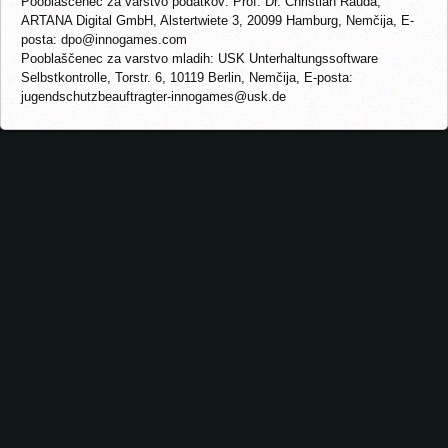
Pooblaščenec za varstvo podatkov: Prof. Dr. Christian Rauda,
ARTANA Digital GmbH, Alstertwiete 3, 20099 Hamburg, Nemčija, E-
posta: dpo@innogames.com
Pooblaščenec za varstvo mladih: USK Unterhaltungssoftware
Selbstkontrolle, Torstr. 6, 10119 Berlin, Nemčija, E-posta:
jugendschutzbeauftragter-innogames@usk.de