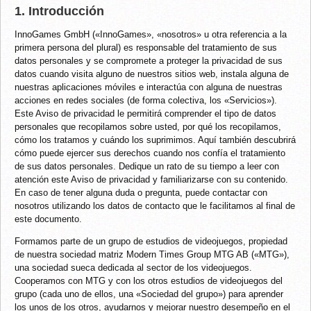
1. Introducción
InnoGames GmbH («InnoGames», «nosotros» u otra referencia a la
primera persona del plural) es responsable del tratamiento de sus
datos personales y se compromete a proteger la privacidad de sus
datos cuando visita alguno de nuestros sitios web, instala alguna de
nuestras aplicaciones móviles e interactúa con alguna de nuestras
acciones en redes sociales (de forma colectiva, los «Servicios»).
Este Aviso de privacidad le permitirá comprender el tipo de datos
personales que recopilamos sobre usted, por qué los recopilamos,
cómo los tratamos y cuándo los suprimimos. Aquí también descubrirá
cómo puede ejercer sus derechos cuando nos confía el tratamiento
de sus datos personales. Dedique un rato de su tiempo a leer con
atención este Aviso de privacidad y familiarizarse con su contenido.
En caso de tener alguna duda o pregunta, puede contactar con
nosotros utilizando los datos de contacto que le facilitamos al final de
este documento.
Formamos parte de un grupo de estudios de videojuegos, propiedad
de nuestra sociedad matriz Modern Times Group MTG AB («MTG»),
una sociedad sueca dedicada al sector de los videojuegos.
Cooperamos con MTG y con los otros estudios de videojuegos del
grupo (cada uno de ellos, una «Sociedad del grupo») para aprender
los unos de los otros, ayudarnos y mejorar nuestro desempeño en el