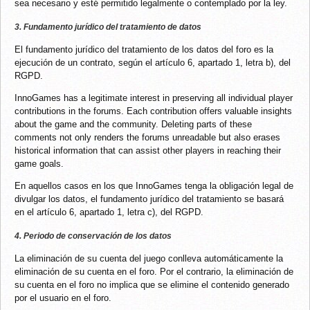
sea necesario y esté permitido legalmente o contemplado por la ley.
3. Fundamento jurídico del tratamiento de datos
El fundamento jurídico del tratamiento de los datos del foro es la
ejecución de un contrato, según el artículo 6, apartado 1, letra b), del
RGPD.
InnoGames has a legitimate interest in preserving all individual player
contributions in the forums. Each contribution offers valuable insights
about the game and the community. Deleting parts of these
comments not only renders the forums unreadable but also erases
historical information that can assist other players in reaching their
game goals.
En aquellos casos en los que InnoGames tenga la obligación legal de
divulgar los datos, el fundamento jurídico del tratamiento se basará
en el artículo 6, apartado 1, letra c), del RGPD.
4. Periodo de conservación de los datos
La eliminación de su cuenta del juego conlleva automáticamente la
eliminación de su cuenta en el foro. Por el contrario, la eliminación de
su cuenta en el foro no implica que se elimine el contenido generado
por el usuario en el foro.