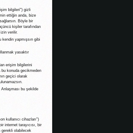
im bilgileri") gizli
min ettiğin anda, bize
sağlarsın. Böyle bir
üçüncü kişiler tarafından
zin verilir.
unu kendin yapmışsın gibi
ullanmak yasaktır
n erişim bilgilerini
na bu konuda gecikmeden
nın geçici olarak
 bulunamazsın.
ns Anlaşması bu şekilde
on kullanıcı cihazları")
r internet tarayıcısı, bir
n gerekli olabilecek