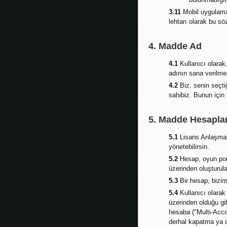
3.11
Mobil uygulamal
lehtarı olarak bu s
4. Madde Ad
4.1
Kullanıcı olarak,
adının sana verilme
4.2
Biz, senin seçti
sahibiz. Bunun için
5. Madde Hesapla
5.1
Lisans Anlaşması'
yönetebilirsin.
5.2
Hesap, oyun port
üzerinden oluşturulab
5.3
Bir hesap, bizim
5.4
Kullanıcı olarak 
üzerinden olduğu gi
hesaba ("Multi-Accou
derhal kapatma ya d