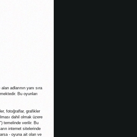
alan adlarının yanı sıra
etmektedir. Bu oyunları
r, fotoğraflar, grafikler
nulması dahil olmak üzere
) temelinde verilir. Bu
rın internet sitelerinde
varsa - oyuna ait olan ve