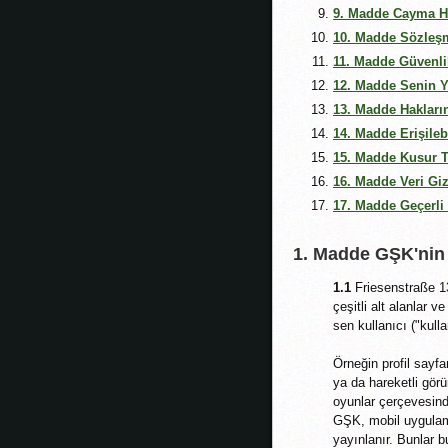
9. Madde Cayma Ha
10. Madde Sözleşm
11. Madde Güvenlik
12. Madde Senin 
13. Madde Hakları
14. Madde Erişilebi
15. Madde Kusur T
16. Madde Veri Gizl
17. Madde Geçerli
1. Madde GŞK'nin G
1.1
Friesenstraße 13
çeşitli alt alanlar v
sen kullanıcı ("kulla
Örneğin profil sayfan
ya da hareketli görü
oyunlar çerçevesinde
GŞK, mobil uygulamal
yayınlanır. Bunlar b