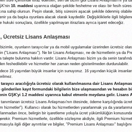
rilen süre içerisinde itiraz edersen, sen de bizim gibi Lisans Anlaşması'nı ya
ŞK'nin
10. maddesi
uyarınca olağan şekilde feshetme ve olası bir fesih süres
ına sahip olursun. Peşin olarak, bitiş süresini aşacak şekilde ödenmiş olabile
nir ya da başka oyunlara alacak olarak kaydedilir. Değişikliklerle ilgili bilgilen
 hukuki sonuçlara, özellikle yapılmayan itirazlara ayrıca işaret edeceğiz.
, Ücretsiz Lisans Anlaşması
bizimle, oyunların tarayıcılar ya da mobil uygulamalar üzerinden ücretsiz olarak
in ("Lisans Anlaşması"). Ne bir Lisans Anlaşması, ne de hizmetlerin ya da P
 talepte bulunma hakkın vardır. Lisans Anlaşması bizim ya da senin tarafın
en feshedilebilir ve hizmetler her zaman neden gösterilmeden durdurulabilir.
ece 16 yaşından büyük insanlar için sunuyoruz. 16 yaşından küçük insanların
erilmez.
 tarayıcı aracılığıyla ücretsiz olarak kullanılmasına dair Lisans Anlaşmas
 gönderilen kayıt formundaki bilgilerin bize ulaşmasından ve hesabın b
enin GŞK'yi
1.2 maddesi
uyarınca kabul etmenle meydana gelir. Lisans A
anımlanan ücretsiz Lisans Anlaşması'nın ötesinde, ödeme karşılığında ücretl
m hizmetler"). Kullanıcı olarak bu hizmetlerden yararlanmak ya da yararla
ullanmadan önce, belirgin bir işaretleme yoluyla ücret yükümlülüğün konusunda 
ekir. Premium hizmetlerle, özellikle sözleşme akdiyle, ilgili Premium hizmetler
sıyla ilgili diğer ayrıntılar ve bilgiler, "Premium Lisans Anlaşması" başlığın