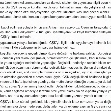
ulama üzerinden kullanıma sunulan ya da web sitelerinde yayınlanan ilgili oyun k
rlidir. Bu GŞK ve oyun kuralları ya da oyun talimatları arasında çelişkiler ol
nlar ve oyunların özel varyasyonları için özel kullanım koşulları geçerli olabili
kullanıcı olarak söz konusu seçenekten yararlanmadan önce uygun şekilde bu
kabul edilmesi yoluyla bir Lisans Anlaşması yapıyoruz. Oyunları tarayıcılar 
Koşulları kabul ediyorum" kutucuğunu işaretleyerek ve kayıt butonuna tıklayara
li GŞK'yi kabul edersin.
ygulamalar yoluyla kullandığında, GŞK'yi, ilgili mobil uygulamayı indirerek k
rın kesinlikle sözleşmenin bir parçası haline gelmez.
koşulları gelecekte geçerli olmak üzere değiştirme hakkına sahibiz. Bu değişik
e, örneğin yeni teknik gelişmeler, hizmetlerimizin geliştirilmesi, kanunlardaki
iyle ya da eşdeğer nedenlerle yapacağız. Değişiklik nedeniyle seninle bizim 
mli ölçüde bozulması durumunda, değişiklikten vazgeçilir. Bunun dışındaki deği
anıcı olarak sen, ilgili oyun platformunda oturum açarken, oyun içi mesajlar y
ta adresine gönderilen e-posta aracılığıyla, GŞK değişiklikleri hakkında bilgi 
en sonra 8 hafta içerisinde yazılı ya da metin olarak (örneğin e-posta ya da fak
"itiraz süresi") onaylanmış kabul edilir. Değişiklikleri bildirdiğimizde, bu duru
a, kanıt sağlama amacıyla itirazını bize yazılı olarak ya da e-posta yoluyla y
 konu satırına oyunun adının yanı sıra kendi adını yazman yararlı olacaktır.
GŞK'ye itiraz süresi içerisinde bize yönelik olarak itiraz etmezsen ya da değişik
u kullanmaya devam edersen, değiştirilen ya da ekleme yapılan GŞK senin için