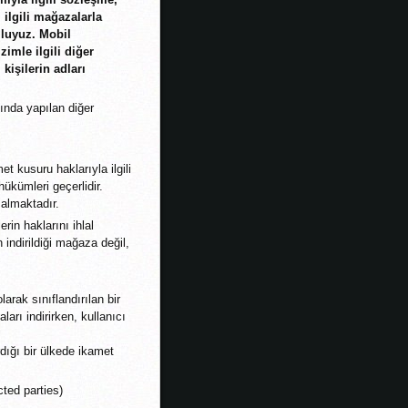
ilgili mağazalarla
mluyuz. Mobil
zimle ilgili diğer
 kişilerin adları
ında yapılan diğer
t kusuru haklarıyla ilgili
ükümleri geçerlidir.
almaktadır.
in haklarını ihlal
ndirildiği mağaza değil,
rak sınıflandırılan bir
rı indirirken, kullanıcı
dığı bir ülkede ikamet
cted parties)