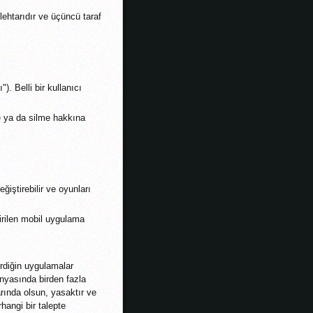
ehtarıdır ve üçüncü taraf
). Belli bir kullanıcı
e ya da silme hakkına
ğiştirebilir ve oyunları
irilen mobil uygulama
irdiğin uygulamalar
ünyasında birden fazla
arında olsun, yasaktır ve
hangi bir talepte