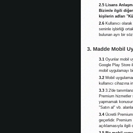
2.5 Lisans Anlaşm
Bizimle ilgili diğer
kişilerin adları "K
2.6
Kullanıcı olarak
seninle işbirliği or
bulunan ayrı bir söz
3. Madde Mobil U
3.1
Oyunlar mobil uy
Google Play Store il
mobil uygulamayı bi
3.2
Mobil uygulamanı
kullanıcı cihazına 
3.3
3.2'de tanımlana
Premium hizmetler s
yapmamak konusunda 
"Satın al" vb. alanl
3.4
Ücretli Premium 
geçerlidir. Premium 
açıklamasıyla ilgili
3.5 Bir mobil uygu