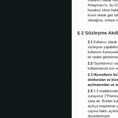
Kullanıcı olarak ve
Anlaşması'nı, bu G
hesabını silme hakk
kısmi olarak geri öde
olanağına, süreye ve
§ 2 Sözleşme Akdi
2.1
Kullanıcı olarak 
sözleşme yapabilirs
kullanımı konusunda
bir neden göstermed
2.2
Oyunlarımızı sad
kullanmasına izin v
2.3
Hizmetlerin bir
doldurulan ve bize
açılmasından ve s
2.4
2.3 maddesinde t
sunuyoruz ("Premiu
sana ait. Bunları k
açıkça onaylaman ger
cayma hakkı açıklama
düzenlenmiştir.