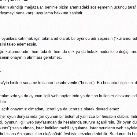
arın alındığı mağazalar, seninle bizim aramızdaki sözleşmenin üçüncü taraf l
özleşmeyi sana karşı uygulama hakkına sahiptir.
 oyunlara katılmak için takma ad olarak bir oyuncu adı seçersin ("kullanıcı adı"
sini talep edemezsin.
ğin kullanıcı adını hem teknik, hem de etik ya da hukuki nedenlerle değiştirm
 senin onayının alınması gerekmez.
r
yla birlikte sana bir kullanıcı hesabı verilir ("hesap"). Bu hesapta bilgilerini de
alımızda ya da oyunun ilgili web sayfasında ya da son kullanıcı cihazına ind
ilir.
 açık onayımız olmadan, ücretli ya da ücretsiz olarak devredilemez.
her oyun dünyasında (bir oyunun bir bölümü) yalnızca bir hesabın olabilir. İnd
bi, oyunun ilgili web sayfasından da hesabında oturum açabilirsin. Bir oyun d
nts") sahip olman, ister indirilen mobil uygulama, ister oyunların web sayfal
a Lisans Anlaşması'nın olağanüstü feshiyle cezalandırılabilir. Bu durumda her