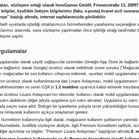
aları, sözleşme ortağı olarak InnoGames GmbH, Friesenstraße 13, 20097 
 bilgiler, özellikle iletişim bilgilerimiz (faks, e-posta) ticaret sicil numara
ünye" başlığı altında, internet sayfalarımızda görülebilir.
 belli oyunlarda işbirliği ortaklarımızın hizmetlerinden yararlanma seçeneğine
taklarımız arasında, sana sözleşme yapılmadan önce işbirliği ortağı tarafından bil
leşme yapılır.
ygulamalar
gulamalar olarak çeşitli sağlayıcılar üzerinden (örneğin App Store ile bağlantı
e bağlantılı olarak Google) ücretsiz olarak indirilmek üzere sunulur ("Mağazalar"
r mağazadan bir son kullanıcı cihazına indirerek, oyunları mobil uygulamalar ü
n ücretsiz olarak kullanılmasına dair Lisans Anlaşması, mobil uygulamanın 
indirilmesinden ve senin GŞK'yi
1.2 maddesi
uyarınca kabul etmenle meydana 
n ücretsiz Lisans Anlaşması'nın ötesinde, kullanıcı olarak mobil uygulamalar
atın alabilirsin (diğer adıyla uygulama için satın almalar). Uygulama içi sat
seçim sana aittir. Belirgin bir işaretleme yoluyla ücret yükümlülüğün konusun
ara tıklayarak kullanımı açıkça onaylaman gerekir.
hizmetlerin kullanımıyla ilgili olarak, mağazanın kullanım şartlarının yanınd
hizmetlerle, özellikle sözleşme akdiyle, ilgili Premium hizmetlerin tarifiyle, ü
 diğer ayrıntılar ve bilgiler, "Premium Lisans Anlaşması" başlığının altında
8. 
lamanın ücretsiz kullanımıyla ya da Premium hizmetlerin ücretli kullanım