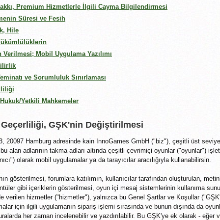
kkı, Premium Hizmetlerle İlgili Cayma Bilgilendirmesi
enin Süresi ve Fesih
, Hile
Yükümlülüklerin
n Verilmesi; Mobil Uygulama Yazılımı
lirlik
eminatı ve Sorumluluk Sınırlaması
iliği
 Hukuk/Yetkili Mahkemeler
eçerliliği, GŞK'nin Değiştirilmesi
, 20097 Hamburg adresinde kain InnoGames GmbH ("biz"), çeşitli üst seviye 
e bu alan adlarının takma adları altında çeşitli çevrimiçi oyunlar ("oyunlar") işl
nıcı") olarak mobil uygulamalar ya da tarayıcılar aracılığıyla kullanabilirsin.
ın gösterilmesi, forumlara katılımın, kullanıcılar tarafından oluşturulan, metinle
ntüler gibi içeriklerin gösterilmesi, oyun içi mesaj sistemlerinin kullanıma su
 verilen hizmetler ("hizmetler"), yalnızca bu Genel Şartlar ve Koşullar ("GŞK"
ar için ilgili uygulamanın sipariş işlemi sırasında ve bunun dışında da oyunla
uralarda her zaman incelenebilir ve yazdırılabilir. Bu GŞK'ye ek olarak - eğer 