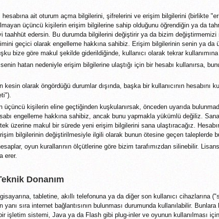
hesabına ait oturum açma bilgilerini, şifrelerini ve erişim bilgilerini (birlikte "eriş
lmayan üçüncü kişilerin erişim bilgilerine sahip olduğunu öğrendiğin ya da tah
 taahhüt edersin. Bu durumda bilgilerini değiştirir ya da bizim değiştirmemizi 
mini geçici olarak engelleme hakkına sahibiz. Erişim bilgilerinin senin ya da 
kuşku bize göre makul şekilde giderildiğinde, kullanıcı olarak tekrar kullanımına i
senin hatan nedeniyle erişim bilgilerine ulaştığı için bir hesabı kullanırsa, b
n kesin olarak öngördüğü durumlar dışında, başka bir kullanıcının hesabını k
ti").
in üçüncü kişilerin eline geçtiğinden kuşkulanırsak, önceden uyarıda bulunmada
esabı engelleme hakkına sahibiz, ancak bunu yapmakla yükümlü değiliz. Sa
stek üzerine makul bir sürede yeni erişim bilgilerini sana ulaştıracağız. Hesabı
işim bilgilerinin değiştirilmesiyle ilgili olarak bunun ötesine geçen taleplerde
saplar, oyun kurallarının ölçütlerine göre bizim tarafımızdan silinebilir. Lisa
a erer.
 Teknik Donanım
gisayarına, tabletine, akıllı telefonuna ya da diğer son kullanıcı cihazlarına ("s
n yanı sıra internet bağlantısının bulunması durumunda kullanılabilir. Bunlara bi
 bir işletim sistemi, Java ya da Flash gibi plug-inler ve oyunun kullanılması içi