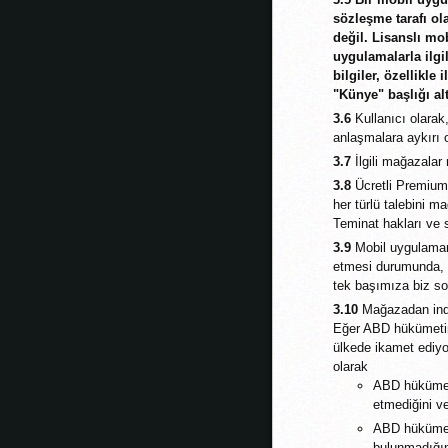
sözleşme tarafı ol
değil. Lisanslı m
uygulamalarla ilgil
bilgiler, özellikle 
"Künye" başlığı alt
3.6
Kullanıcı olarak
anlaşmalara aykırı o
3.7
İlgili mağazalar
3.8
Ücretli Premium h
her türlü talebini m
Teminat hakları ve 
3.9
Mobil uygulamanı
etmesi durumunda, t
tek başımıza biz s
3.10
Mağazadan indir
Eğer ABD hükümetini
ülkede ikamet ediyo
olarak
ABD hükümeti
etmediğini v
ABD hükümetin
bulunmadığın