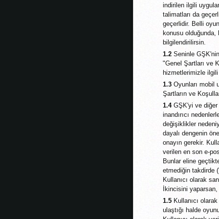
indirilen ilgili uyg
talimatları da geçe
geçerlidir. Belli oyu
konusu olduğunda, 
bilgilendirilirsin.
1.2
Seninle GŞK'nin 
"Genel Şartları ve 
hizmetlerimizle ilgi
1.3
Oyunları mobil u
Şartların ve Koşulla
1.4
GŞK'yi ve diğer 
inandırıcı nedenlerl
değişiklikler neden
dayalı dengenin öne
onayın gerekir. Kull
verilen en son e-pos
Bunlar eline geçtikt
etmediğin takdirde (
Kullanıcı olarak san
İkincisini yaparsan,
1.5
Kullanıcı olarak 
ulaştığı halde oyun