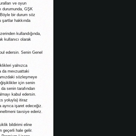
uralları ve oyun
ması durumunda, GŞK
r. Böyle bir durum söz
 şartlar hakkında
üzerinden kullandığında,
k kullanıcı olarak
abul edersin. Senin Genel
likleri yalnızca
 ya da mevzuattaki
aramızdaki sözleşmeye
şiklikler için senin
a da senin tarafından
almayı kabul edersin.
s yoluyla) itiraz
ma ayrıca işaret edeceğiz.
öneltmeni tavsiye ederiz.
lik bildirimi eline
 geçerli hale gelir.