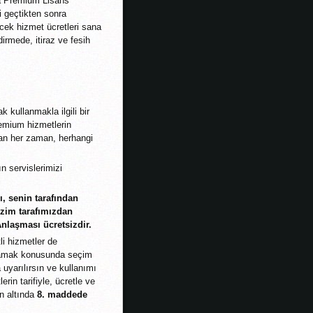
 da Premium Lisans
i geçtikten sonra
cek hizmet ücretleri sana
dirmede, itiraz ve fesih
 kullanmakla ilgili bir
remium hizmetlerin
dan her zaman, herhangi
 servislerimizi
ı, senin tarafından
izim tarafımızdan
nlaşması ücretsizdir.
i hizmetler de
nmamak konusunda seçim
uyarılırsın ve kullanımı
in tarifiyle, ücretle ve
ın altında
8. maddede