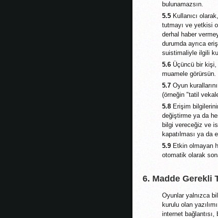
bulunamazsın.
5.5
Kullanıcı olarak, 
tutmayı ve yetkisi o
derhal haber vermeyi
durumda ayrıca erişi
suistimaliyle ilgili 
5.6
Üçüncü bir kişi, 
muamele görürsün.
5.7
Oyun kurallarını
(örneğin "tatil vekale
5.8
Erişim bilgilerin
değiştirme ya da h
bilgi vereceğiz ve i
kapatılması ya da er
5.9
Etkin olmayan he
otomatik olarak son
6. Madde Gerekli
Oyunlar yalnızca bil
kurulu olan yazılımı
internet bağlantısı,