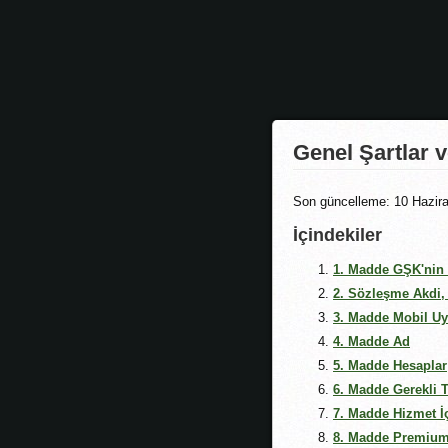
Genel Şartlar 
Son güncelleme: 10 Hazir
İçindekiler
1. Madde GŞK'nin G
2. Sözleşme Akdi,
3. Madde Mobil U
4. Madde Ad
5. Madde Hesaplar
6. Madde Gerekli 
7. Madde Hizmet İç
8. Madde Premium