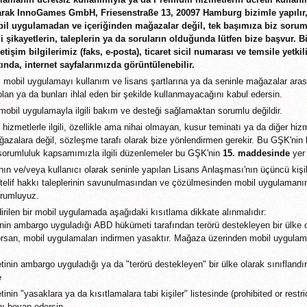
arak InnoGames GmbH, Friesenstraße 13, 20097 Hamburg bizimle yapılır, 
obil uygulamadan ve içeriğinden mağazalar değil, tek başımıza biz soru
i şikayetlerin, taleplerin ya da soruların olduğunda lütfen bize başvur. Bi
iletişim bilgilerimiz (faks, e-posta), ticaret sicil numarası ve temsile yetkili
ında, internet sayfalarımızda görüntülenebilir.
, mobil uygulamayı kullanım ve lisans şartlarına ya da seninle mağazalar aras
lan ya da bunları ihlal eden bir şekilde kullanmayacağını kabul edersin.
 mobil uygulamayla ilgili bakım ve desteği sağlamaktan sorumlu değildir.
izmetlerle ilgili, özellikle ama nihai olmayan, kusur teminatı ya da diğer hizme
ağazalara değil, sözleşme tarafı olarak bize yönlendirmen gerekir. Bu GŞK'nin h
sorumluluk kapsamımızla ilgili düzenlemeler bu GŞK'nin
15. maddesinde
yer 
n ve/veya kullanıcı olarak seninle yapılan Lisans Anlaşması'nın üçüncü kişiler
elif hakkı taleplerinin savunulmasından ve çözülmesinden mobil uygulamanın i
orumluyuz.
ilen bir mobil uygulamada aşağıdaki kısıtlama dikkate alınmalıdır:
n ambargo uyguladığı ABD hükümeti tarafından terörü destekleyen bir ülke ola
rsan, mobil uygulamaları indirmen yasaktır. Mağaza üzerinden mobil uygulamala
nin ambargo uyguladığı ya da "terörü destekleyen" bir ülke olarak sınıflandır
e
in "yasaklara ya da kısıtlamalara tabi kişiler" listesinde (prohibited or restri
ı beyan edersin.