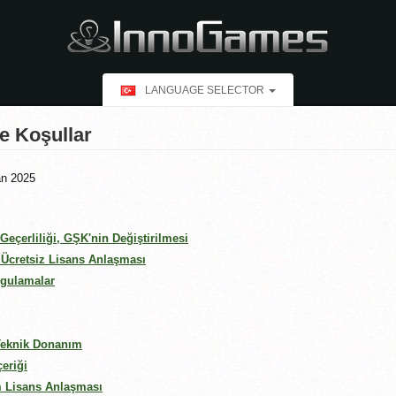
LANGUAGE SELECTOR
ve Koşullar
an 2025
eçerliliği, GŞK'nin Değiştirilmesi
 Ücretsiz Lisans Anlaşması
ygulamalar
Teknik Donanım
eriği
 Lisans Anlaşması