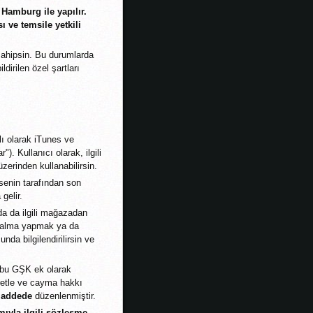
Hamburg ile yapılır.
sı ve temsile yetkili
 sahipsin. Bu durumlarda
dirilen özel şartları
lı olarak iTunes ve
). Kullanıcı olarak, ilgili
zerinden kullanabilirsin.
senin tarafından son
gelir.
da da ilgili mağazadan
ın alma yapmak ya da
da bilgilendirilirsin ve
a bu GŞK ek olarak
cretle ve cayma hakkı
maddede
düzenlenmiştir.
ıyla ilgili sözleşme,